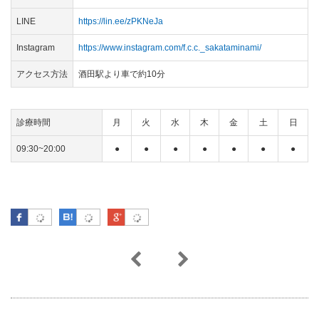
LINE
https://lin.ee/zPKNeJa
Instagram
https://www.instagram.com/f.c.c._sakataminami/
アクセス方法
酒田駅より車で約10分
診療時間
月
火
水
木
金
土
日
09:30~20:00
●
●
●
●
●
●
●
Facebook
はてなブックマーク
Google Plus