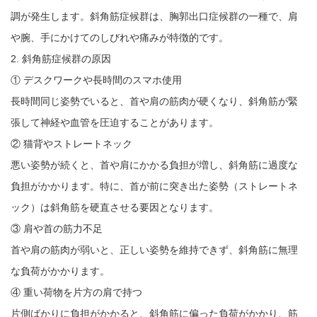
調が発生します。斜角筋症候群は、胸郭出口症候群の一種で、肩
や腕、手にかけてのしびれや痛みが特徴的です。
2. 斜角筋症候群の原因
① デスクワークや長時間のスマホ使用
長時間同じ姿勢でいると、首や肩の筋肉が硬くなり、斜角筋が緊
張して神経や血管を圧迫することがあります。
② 猫背やストレートネック
悪い姿勢が続くと、首や肩にかかる負担が増し、斜角筋に過度な
負担がかかります。特に、首が前に突き出た姿勢（ストレートネ
ック）は斜角筋を硬直させる要因となります。
③ 肩や首の筋力不足
首や肩の筋肉が弱いと、正しい姿勢を維持できず、斜角筋に無理
な負荷がかかります。
④ 重い荷物を片方の肩で持つ
片側ばかりに負担がかかると、斜角筋に偏った負荷がかかり、筋