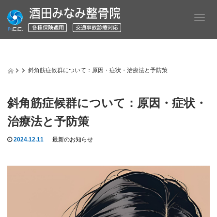
T
o
g
g
l
e
斜角筋症候群について：原因・症状・治療法と予防策
n
a
v
斜角筋症候群について：原因・症状・
i
g
治療法と予防策
a
t
2024.12.11
最新のお知らせ
i
o
n