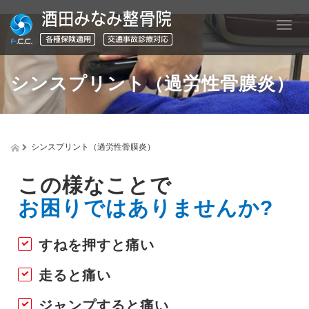
T
o
g
g
シンスプリント（過労性骨膜炎）
l
e
n
a
v
シンスプリント（過労性骨膜炎）
i
g
a
この様なことで
t
お困りではありませんか?
i
o
n
すねを押すと痛い
走ると痛い
ジャンプすると痛い